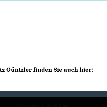
z Güntzler finden Sie auch hier:
er
CDU Kreisverband Göttingen
Ju