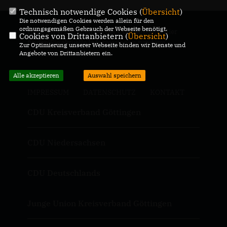
Technisch notwendige Cookies (
Übersicht
)
Die notwendigen Cookies werden allein für den
ordnungsgemäßen Gebrauch der Webseite benötigt.
Herzlich Willkomen bei der CDU Rosdorf! Hier
Cookies von Drittanbietern (
Übersicht
)
finden Sie aktuelle Informationen rund um
Zur Optimierung unserer Webseite binden wir Dienste und
Angebote von Drittanbietern ein.
kommunale Politik.
Alle akzeptieren
Auswahl speichern
IMPRESSUM
DATENSCHUTZ
KONTAKT
CDU Kreisverband Göttingen
CDU Niedersachsen
CDU Deutschlands
Junge Union Kreisverband Göttingen